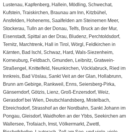
Lustenau
,
Kapfenberg
,
Hallein
,
Mödling
,
Schwechat
,
Kufstein
,
Traiskirchen
,
Braunau am Inn
,
Kitzbühel
,
Ansfelden
,
Hohenems
,
Saalfelden am Steinernen Meer
,
Stockerau
,
Tulln an der Donau
,
Telfs
,
Bruck an der Mur
,
Eisenstadt
,
Spittal an der Drau
,
Bludenz
,
Perchtoldsdorf
,
Ternitz
,
Marchtrenk
,
Hall in Tirol
,
Wörgl
, Feldkirchen in
Kärnten, Bad Ischl, Schwaz, Hard, Wals-Siezenheim,
Korneuburg, Feldbach, Gmunden, Leibnitz, Gratwein-
Straßengel, Knittelfeld, Neunkirchen, Vöcklabruck, Ried im
Innkreis, Bad Vöslau, Sankt Veit an der Glan, Hollabrunn,
Brunn am Gebirge, Rankweil, Enns, Seiersberg-Pirka,
Gänserndorf, Götzis, Lienz, Groß-Enzersdorf, Weiz,
Gerasdorf bei Wien, Deutschlandsberg, Mistelbach,
Ebreichsdorf, Strasshof an der Nordbahn, Sankt Johann im
Pongau, Gleisdorf, Waidhofen an der Ybbs, Seekirchen am
Wallersee, Trofaiach, Imst, Völkermarkt, Zwettl,
Bischofshofen, Lauterach, Zell am See, und viele, viele