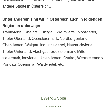
andere Städte in Österreich…
Unter anderem sind wir in Österreich auch in folgenden
Regionen unterwegs:
Traunviertel
,
Rheintal
,
Pinzgau
,
Weinviertel
,
Mostviertel
,
Tiroler Oberland
,
Ober­steiermark
,
Nord­burgenland
,
Oberkärnten
,
Walgau
,
Industrieviertel
,
Hausruck­viertel
,
Tiroler Unterland
,
Flachgau
,
Südsteiermark
,
Mittel­
steiermark
,
Innviertel
,
Unterkärnten
,
Osttirol
,
Weststeiermark
,
Pongau
,
Oberinntal
,
Waldviertel
, etc.
EWerk Gruppe