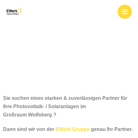
Zum
Photovoltaik und
Inhalt
springen
Solar für Wolfsberg
& Umgebung
Sie suchen einen starken & zuverlässigen Partner für
Ihre Photovoltaik- / Solaranlagen im
Großraum
Wolfsberg ?
Dann sind wir von der
EWerk Gruppe
genau Ihr Partner.