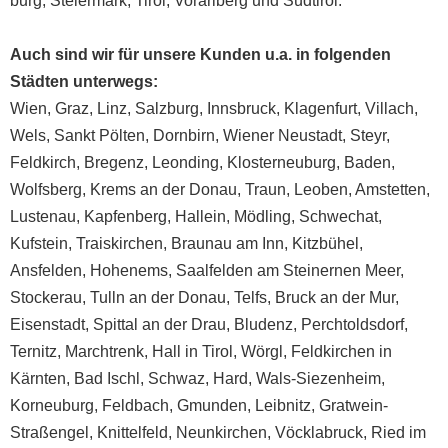
burg
,
Steiermark
,
Tirol
,
Vorarlberg
und
Südtirol
.
Auch sind wir für unsere Kunden u.a. in folgenden
Städten unterwegs:
Wien
,
Graz
,
Linz
,
Salzburg
,
Innsbruck
,
Klagenfurt
,
Villach
,
Wels
,
Sankt Pölten
,
Dornbirn
,
Wiener Neustadt
,
Steyr
,
Feldkirch
,
Bregenz
,
Leonding
,
Klosterneuburg
,
Baden
,
Wolfsberg
,
Krems an der Donau
,
Traun
,
Leoben
,
Amstetten
,
Lustenau
,
Kapfenberg
,
Hallein
,
Mödling
,
Schwechat
,
Kufstein
,
Traiskirchen
,
Braunau am Inn
,
Kitzbühel
,
Ansfelden
,
Hohenems
,
Saalfelden am Steinernen Meer
,
Stockerau
,
Tulln an der Donau
,
Telfs
,
Bruck an der Mur
,
Eisenstadt
,
Spittal an der Drau
,
Bludenz
,
Perchtoldsdorf
,
Ternitz
,
Marchtrenk
,
Hall in Tirol
,
Wörgl
, Feldkirchen in
Kärnten, Bad Ischl, Schwaz, Hard, Wals-Siezenheim,
Korneuburg, Feldbach, Gmunden, Leibnitz, Gratwein-
Straßengel, Knittelfeld, Neunkirchen, Vöcklabruck, Ried im