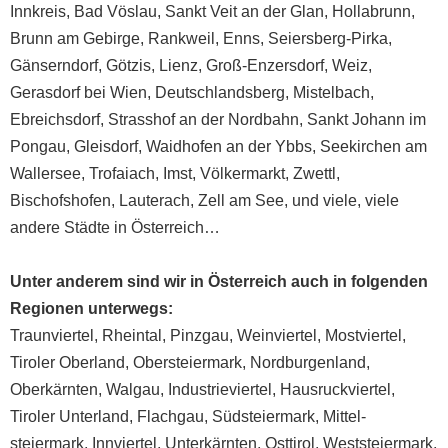
Innkreis, Bad Vöslau, Sankt Veit an der Glan, Hollabrunn,
Brunn am Gebirge, Rankweil, Enns, Seiersberg-Pirka,
Gänserndorf, Götzis, Lienz, Groß-Enzersdorf, Weiz,
Gerasdorf bei Wien, Deutschlandsberg, Mistelbach,
Ebreichsdorf, Strasshof an der Nordbahn, Sankt Johann im
Pongau, Gleisdorf, Waidhofen an der Ybbs, Seekirchen am
Wallersee, Trofaiach, Imst, Völkermarkt, Zwettl,
Bischofshofen, Lauterach, Zell am See, und viele, viele
andere Städte in Österreich…
Unter anderem sind wir in Österreich auch in folgenden
Regionen unterwegs:
Traunviertel
,
Rheintal
,
Pinzgau
,
Weinviertel
,
Mostviertel
,
Tiroler Oberland
,
Ober­steiermark
,
Nord­burgenland
,
Oberkärnten
,
Walgau
,
Industrieviertel
,
Hausruck­viertel
,
Tiroler Unterland
,
Flachgau
,
Südsteiermark
,
Mittel­
steiermark
,
Innviertel
,
Unterkärnten
,
Osttirol
,
Weststeiermark
,