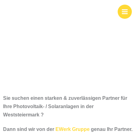
Zum
Photovoltaik und
Inhalt
springen
Solar in der
Weststeiermark
Sie suchen einen starken & zuverlässigen Partner für
Ihre Photovoltaik- / Solaranlagen i
n der
Weststeiermark ?
Dann sind wir von der
EWerk Gruppe
genau Ihr Partner.