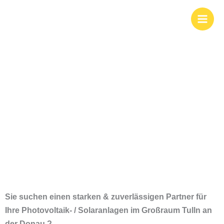
Zum
Photovoltaik und
Inhalt
springen
Solar für Tulln an
der Donau &
Umgebung
Sie suchen einen starken & zuverlässigen Partner für
Ihre Photovoltaik- / Solaranlagen im Großraum
Tulln an
der Donau ?