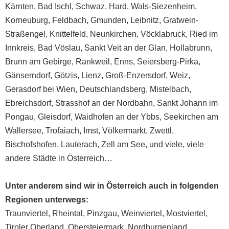
Kärnten, Bad Ischl, Schwaz, Hard, Wals-Siezenheim,
Korneuburg, Feldbach, Gmunden, Leibnitz, Gratwein-
Straßengel, Knittelfeld, Neunkirchen, Vöcklabruck, Ried im
Innkreis, Bad Vöslau, Sankt Veit an der Glan, Hollabrunn,
Brunn am Gebirge, Rankweil, Enns, Seiersberg-Pirka,
Gänserndorf, Götzis, Lienz, Groß-Enzersdorf, Weiz,
Gerasdorf bei Wien, Deutschlandsberg, Mistelbach,
Ebreichsdorf, Strasshof an der Nordbahn, Sankt Johann im
Pongau, Gleisdorf, Waidhofen an der Ybbs, Seekirchen am
Wallersee, Trofaiach, Imst, Völkermarkt, Zwettl,
Bischofshofen, Lauterach, Zell am See, und viele, viele
andere Städte in Österreich…
Unter anderem sind wir in Österreich auch in folgenden
Regionen unterwegs:
Traunviertel
,
Rheintal
,
Pinzgau
,
Weinviertel
,
Mostviertel
,
Tiroler Oberland
,
Ober­steiermark
,
Nord­burgenland
,