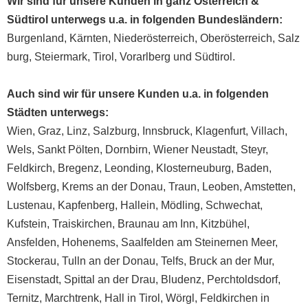
Wir sind für unsere Kunden in ganz
Österreich
&
Südtirol unterwegs u.a. in folgenden Bundesländern:
Burgenland
,
Kärnten
,
Niederösterreich
,
Oberösterreich
,
Salz
burg
,
Steiermark
,
Tirol
,
Vorarlberg
und
Südtirol
.
Auch sind wir für unsere Kunden u.a. in folgenden
Städten unterwegs:
Wien
,
Graz
,
Linz
,
Salzburg
,
Innsbruck
,
Klagenfurt
,
Villach
,
Wels
,
Sankt Pölten
,
Dornbirn
,
Wiener Neustadt
,
Steyr
,
Feldkirch
,
Bregenz
,
Leonding
,
Klosterneuburg
,
Baden
,
Wolfsberg
,
Krems an der Donau
,
Traun
,
Leoben
,
Amstetten
,
Lustenau
,
Kapfenberg
,
Hallein
,
Mödling
,
Schwechat
,
Kufstein
,
Traiskirchen
,
Braunau am Inn
,
Kitzbühel
,
Ansfelden
,
Hohenems
,
Saalfelden am Steinernen Meer
,
Stockerau
,
Tulln an der Donau
,
Telfs
,
Bruck an der Mur
,
Eisenstadt
,
Spittal an der Drau
,
Bludenz
,
Perchtoldsdorf
,
Ternitz
,
Marchtrenk
,
Hall in Tirol
,
Wörgl
, Feldkirchen in