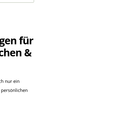
gen für
rchen &
ch nur ein
z persönlichen