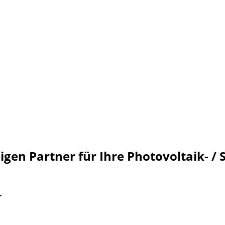
aik und Sola
chen & Umge
igen Partner für Ihre Photovoltaik- /
.