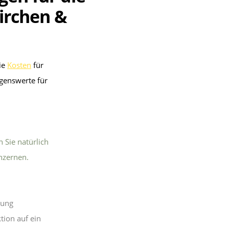
kirchen &
ie
Kosten
für
genswerte für
n Sie natürlich
nzernen.
gung
tion auf ein