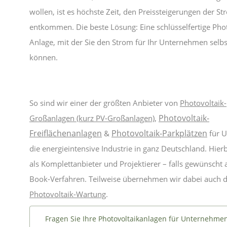
wollen, ist es höchste Zeit, den Preissteigerungen der S
entkommen. Die beste Lösung: Eine schlüsselfertige Phot
Anlage, mit der Sie den Strom für Ihr Unternehmen selb
können.
So sind wir einer der größten Anbieter von
Photovoltaik-
Photovoltaik-
Großanlagen (kurz PV-Großanlagen)
,
Freiflächenanlagen
Photovoltaik-Parkplätzen
&
für 
die energieintensive Industrie in ganz Deutschland. Hierb
als Komplettanbieter und Projektierer – falls gewünscht
Book-Verfahren. Teilweise übernehmen wir dabei auch d
Photovoltaik-Wartung
.
Fragen Sie Ihre Photovoltaikanlagen für Unternehmen