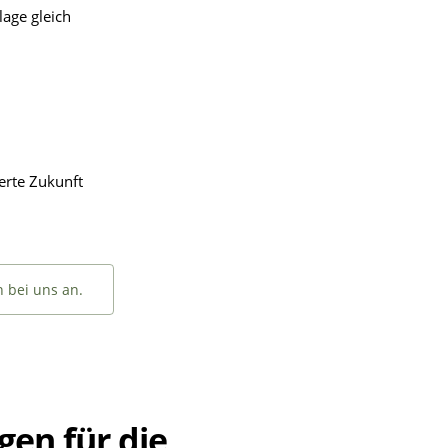
lage gleich
erte Zukunft
n bei uns an.
gen für die