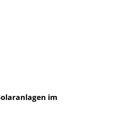
r für
bung
 Solaranlagen im