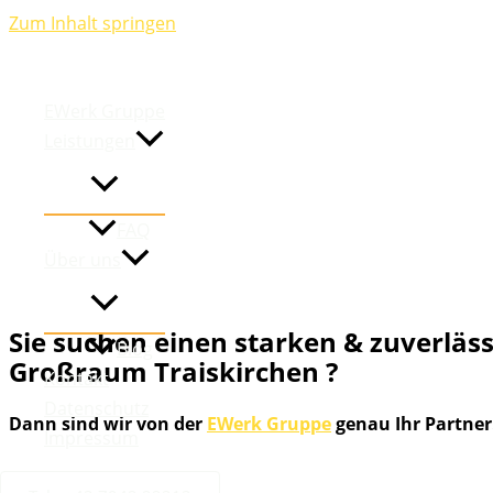
Zum Inhalt springen
Photovolt
EWerk Gruppe
Leistungen
Traiskir
FAQ
Über uns
Sie suchen einen starken & zuverläss
Blog
Großraum
Traiskirchen ?
Kontakt
Datenschutz
Dann sind wir von der
EWerk Gruppe
genau Ihr Partner
Impressum