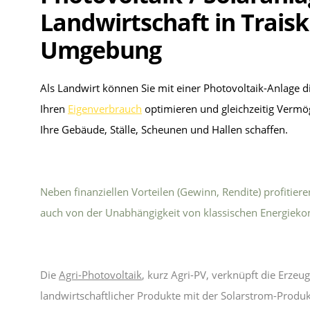
Landwirtschaft in Trais
Umgebung
Als Landwirt können Sie mit einer Photovoltaik-Anlage d
Ihren
Eigenverbrauch
optimieren und gleichzeitig Vermö
Ihre Gebäude, Ställe, Scheunen und Hallen schaffen.
Neben finanziellen Vorteilen (Gewinn, Rendite) profitiere
auch von der Unabhängigkeit von klassischen Energieko
Die
Agri-Photovoltaik
, kurz Agri-PV, verknüpft die Erzeu
landwirtschaftlicher Produkte mit der Solarstrom-Produk