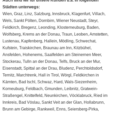
Auch sind wir für unsere Kunden u.a. in folgenden
Städten unterwegs:
Wien
,
Graz
,
Linz
,
Salzburg
,
Innsbruck
,
Klagenfurt
,
Villach
,
Wels
,
Sankt Pölten
,
Dornbirn
,
Wiener Neustadt
,
Steyr
,
Feldkirch
,
Bregenz
,
Leonding
,
Klosterneuburg
,
Baden
,
Wolfsberg
,
Krems an der Donau
,
Traun
,
Leoben
,
Amstetten
,
Lustenau
,
Kapfenberg
,
Hallein
,
Mödling
,
Schwechat
,
Kufstein
,
Traiskirchen
,
Braunau am Inn
,
Kitzbühel
,
Ansfelden
,
Hohenems
,
Saalfelden am Steinernen Meer
,
Stockerau
,
Tulln an der Donau
,
Telfs
,
Bruck an der Mur
,
Eisenstadt
,
Spittal an der Drau
,
Bludenz
,
Perchtoldsdorf
,
Ternitz
,
Marchtrenk
,
Hall in Tirol
,
Wörgl
, Feldkirchen in
Kärnten, Bad Ischl, Schwaz, Hard, Wals-Siezenheim,
Korneuburg, Feldbach, Gmunden, Leibnitz, Gratwein-
Straßengel, Knittelfeld, Neunkirchen, Vöcklabruck, Ried im
Innkreis, Bad Vöslau, Sankt Veit an der Glan, Hollabrunn,
Brunn am Gebirge, Rankweil, Enns, Seiersberg-Pirka,