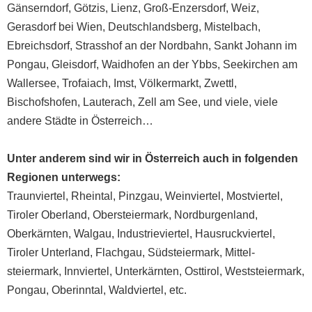
Gänserndorf, Götzis, Lienz, Groß-Enzersdorf, Weiz,
Gerasdorf bei Wien, Deutschlandsberg, Mistelbach,
Ebreichsdorf, Strasshof an der Nordbahn, Sankt Johann im
Pongau, Gleisdorf, Waidhofen an der Ybbs, Seekirchen am
Wallersee, Trofaiach, Imst, Völkermarkt, Zwettl,
Bischofshofen, Lauterach, Zell am See, und viele, viele
andere Städte in Österreich…
Unter anderem sind wir in Österreich auch in folgenden
Regionen unterwegs:
Traunviertel
,
Rheintal
,
Pinzgau
,
Weinviertel
,
Mostviertel
,
Tiroler Oberland
,
Ober­steiermark
,
Nord­burgenland
,
Oberkärnten
,
Walgau
,
Industrieviertel
,
Hausruck­viertel
,
Tiroler Unterland
,
Flachgau
,
Südsteiermark
,
Mittel­
steiermark
,
Innviertel
,
Unterkärnten
,
Osttirol
,
Weststeiermark
,
Pongau
,
Oberinntal
,
Waldviertel
, etc.