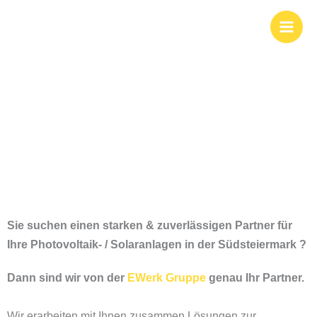
Zum
Photovoltaik und
Inhalt
springen
Solar in der
Südsteiermark
Sie suchen einen starken & zuverlässigen Partner für
Ihre Photovoltaik- / Solaranlagen i
n der Südsteiermark ?
Dann sind wir von der
EWerk Gruppe
genau Ihr Partner.
Wir erarbeiten mit Ihnen zusammen Lösungen zur