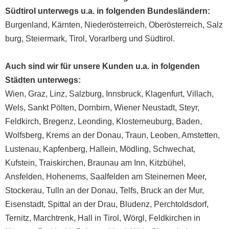
Südtirol unterwegs u.a. in folgenden Bundesländern:
Burgenland
,
Kärnten
,
Niederösterreich
,
Oberösterreich
,
Salz
burg
,
Steiermark
,
Tirol
,
Vorarlberg
und
Südtirol
.
Auch sind wir für unsere Kunden u.a. in folgenden
Städten unterwegs:
Wien
,
Graz
,
Linz
,
Salzburg
,
Innsbruck
,
Klagenfurt
,
Villach
,
Wels
,
Sankt Pölten
,
Dornbirn
,
Wiener Neustadt
,
Steyr
,
Feldkirch
,
Bregenz
,
Leonding
,
Klosterneuburg
,
Baden
,
Wolfsberg
,
Krems an der Donau
,
Traun
,
Leoben
,
Amstetten
,
Lustenau
,
Kapfenberg
,
Hallein
,
Mödling
,
Schwechat
,
Kufstein
,
Traiskirchen
,
Braunau am Inn
,
Kitzbühel
,
Ansfelden
,
Hohenems
,
Saalfelden am Steinernen Meer
,
Stockerau
,
Tulln an der Donau
,
Telfs
,
Bruck an der Mur
,
Eisenstadt
,
Spittal an der Drau
,
Bludenz
,
Perchtoldsdorf
,
Ternitz
,
Marchtrenk
,
Hall in Tirol
,
Wörgl
, Feldkirchen in