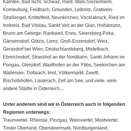
Kärnten, Bad Ischl, Schwaz, Hard, Wals-Siezenheim,
Korneuburg, Feldbach, Gmunden, Leibnitz, Gratwein-
Straßengel, Knittelfeld, Neunkirchen, Vöcklabruck, Ried im
Innkreis, Bad Vöslau, Sankt Veit an der Glan, Hollabrunn,
Brunn am Gebirge, Rankweil, Enns, Seiersberg-Pirka,
Gänserndorf, Götzis, Lienz, Groß-Enzersdorf, Weiz,
Gerasdorf bei Wien, Deutschlandsberg, Mistelbach,
Ebreichsdorf, Strasshof an der Nordbahn, Sankt Johann im
Pongau, Gleisdorf, Waidhofen an der Ybbs, Seekirchen am
Wallersee, Trofaiach, Imst, Völkermarkt, Zwettl,
Bischofshofen, Lauterach, Zell am See, und viele, viele
andere Städte in Österreich…
Unter anderem sind wir in Österreich auch in folgenden
Regionen unterwegs:
Traunviertel
,
Rheintal
,
Pinzgau
,
Weinviertel
,
Mostviertel
,
Tiroler Oberland
,
Ober­steiermark
,
Nord­burgenland
,