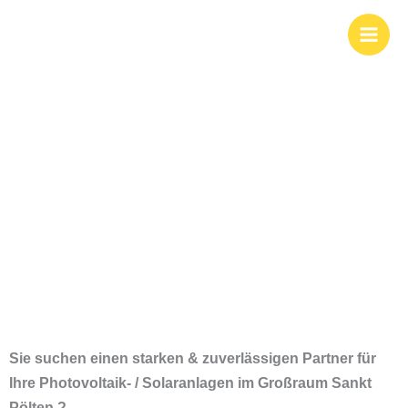
Zum
Photovoltaik und
Inhalt
springen
Solar für Sankt
Pölten &
Umgebung
Sie suchen einen starken & zuverlässigen Partner für
Ihre Photovoltaik- / Solaranlagen im Großraum
Sankt
Pölten ?