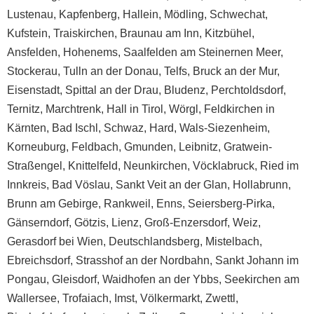
Lustenau
,
Kapfenberg
,
Hallein
,
Mödling
,
Schwechat
,
Kufstein
,
Traiskirchen
,
Braunau am Inn
,
Kitzbühel
,
Ansfelden
,
Hohenems
,
Saalfelden am Steinernen Meer
,
Stockerau
,
Tulln an der Donau
,
Telfs
,
Bruck an der Mur
,
Eisenstadt
,
Spittal an der Drau
,
Bludenz
,
Perchtoldsdorf
,
Ternitz
,
Marchtrenk
,
Hall in Tirol
,
Wörgl
, Feldkirchen in
Kärnten, Bad Ischl, Schwaz, Hard, Wals-Siezenheim,
Korneuburg, Feldbach, Gmunden, Leibnitz, Gratwein-
Straßengel, Knittelfeld, Neunkirchen, Vöcklabruck, Ried im
Innkreis, Bad Vöslau, Sankt Veit an der Glan, Hollabrunn,
Brunn am Gebirge, Rankweil, Enns, Seiersberg-Pirka,
Gänserndorf, Götzis, Lienz, Groß-Enzersdorf, Weiz,
Gerasdorf bei Wien, Deutschlandsberg, Mistelbach,
Ebreichsdorf, Strasshof an der Nordbahn, Sankt Johann im
Pongau, Gleisdorf, Waidhofen an der Ybbs, Seekirchen am
Wallersee, Trofaiach, Imst, Völkermarkt, Zwettl,