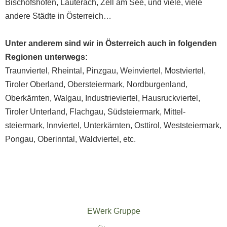
Bischofshofen, Lauterach, Zell am See, und viele, viele
andere Städte in Österreich…
Unter anderem sind wir in Österreich auch in folgenden
Regionen unterwegs:
Traunviertel
,
Rheintal
,
Pinzgau
,
Weinviertel
,
Mostviertel
,
Tiroler Oberland
,
Ober­steiermark
,
Nord­burgenland
,
Oberkärnten
,
Walgau
,
Industrieviertel
,
Hausruck­viertel
,
Tiroler Unterland
,
Flachgau
,
Südsteiermark
,
Mittel­
steiermark
,
Innviertel
,
Unterkärnten
,
Osttirol
,
Weststeiermark
,
Pongau
,
Oberinntal
,
Waldviertel
, etc.
EWerk Gruppe