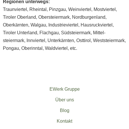
Regionen unterwegs:
Traunviertel
,
Rheintal
,
Pinzgau
,
Weinviertel
,
Mostviertel
,
Tiroler Oberland
,
Ober­steiermark
,
Nord­burgenland
,
Oberkärnten
,
Walgau
,
Industrieviertel
,
Hausruck­viertel
,
Tiroler Unterland
,
Flachgau
,
Südsteiermark
,
Mittel­
steiermark
,
Innviertel
,
Unterkärnten
,
Osttirol
,
Weststeiermark
,
Pongau
,
Oberinntal
,
Waldviertel
, etc.
EWerk Gruppe
Über uns
Blog
Kontakt