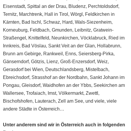
Eisenstadt
,
Spittal an der Drau
,
Bludenz
,
Perchtoldsdorf
,
Ternitz
,
Marchtrenk
,
Hall in Tirol
,
Wörgl
, Feldkirchen in
Kärnten, Bad Ischl, Schwaz, Hard, Wals-Siezenheim,
Korneuburg, Feldbach, Gmunden, Leibnitz, Gratwein-
Straßengel, Knittelfeld, Neunkirchen, Vöcklabruck, Ried im
Innkreis, Bad Vöslau, Sankt Veit an der Glan, Hollabrunn,
Brunn am Gebirge, Rankweil, Enns, Seiersberg-Pirka,
Gänserndorf, Götzis, Lienz, Groß-Enzersdorf, Weiz,
Gerasdorf bei Wien, Deutschlandsberg, Mistelbach,
Ebreichsdorf, Strasshof an der Nordbahn, Sankt Johann im
Pongau, Gleisdorf, Waidhofen an der Ybbs, Seekirchen am
Wallersee, Trofaiach, Imst, Völkermarkt, Zwettl,
Bischofshofen, Lauterach, Zell am See, und viele, viele
andere Städte in Österreich…
Unter anderem sind wir in Österreich auch in folgenden