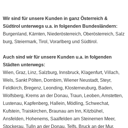
Wir sind für unsere Kunden in ganz
Österreich
&
Südtirol unterwegs u.a. in folgenden Bundesländern:
Burgenland
,
Kärnten
,
Niederösterreich
,
Oberösterreich
,
Salz
burg
,
Steiermark
,
Tirol
,
Vorarlberg
und
Südtirol
.
Auch sind wir für unsere Kunden u.a. in folgenden
Städten unterwegs:
Wien
,
Graz
,
Linz
,
Salzburg
,
Innsbruck
,
Klagenfurt
,
Villach
,
Wels
,
Sankt Pölten
,
Dornbirn
,
Wiener Neustadt
,
Steyr
,
Feldkirch
,
Bregenz
,
Leonding
,
Klosterneuburg
,
Baden
,
Wolfsberg
,
Krems an der Donau
,
Traun
,
Leoben
,
Amstetten
,
Lustenau
,
Kapfenberg
,
Hallein
,
Mödling
,
Schwechat
,
Kufstein
,
Traiskirchen
,
Braunau am Inn
,
Kitzbühel
,
Ansfelden
,
Hohenems
,
Saalfelden am Steinernen Meer
,
Stockerau
,
Tulln an der Donau
,
Telfs
,
Bruck an der Mur
,