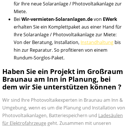
für Ihre neue Solaranlage / Photovoltaikanlage zur
Miete.
Bei
Wir-vermieten-Solaranlagen.de
von
EWerk
erhalten Sie ein Komplettpaket aus einer Hand für
Ihre Solaranlage / Photovoltaikanlage zur Miete:
Von der Beratung, Installation,
Instandhaltung
bis
hin zur Reparatur. So profitieren von einem
Rundum-Sorglos-Paket.
Haben Sie ein Projekt im Großraum
Braunau am Inn in Planung, bei
dem wir Sie unterstützen können ?
Wir sind Ihre Photovoltaikexperten in Braunau am Inn &
Umgebung, wenn es um die Planung und Installation von
Photovoltaikanlagen, Batteriespeichern und
Ladesäulen
für Elektrofahrzeuge
geht. Zusammen mit unseren