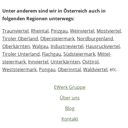
Unter anderem sind wir in Österreich auch in
folgenden Regionen unterwegs:
Traunviertel
,
Rheintal
,
Pinzgau
,
Weinviertel
,
Mostviertel
,
Tiroler Oberland
,
Ober­steiermark
,
Nord­burgenland
,
Oberkärnten
,
Walgau
,
Industrieviertel
,
Hausruck­viertel
,
Tiroler Unterland
,
Flachgau
,
Südsteiermark
,
Mittel­
steiermark
,
Innviertel
,
Unterkärnten
,
Osttirol
,
Weststeiermark
,
Pongau
,
Oberinntal
,
Waldviertel
, etc.
EWerk Gruppe
Über uns
Blog
Kontakt