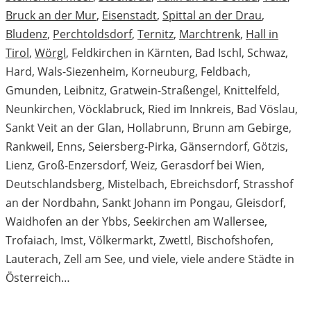
Bruck an der Mur
,
Eisenstadt
,
Spittal an der Drau
,
Bludenz
,
Perchtoldsdorf
,
Ternitz
,
Marchtrenk
,
Hall in
Tirol
,
Wörgl
, Feldkirchen in Kärnten, Bad Ischl, Schwaz,
Hard, Wals-Siezenheim, Korneuburg, Feldbach,
Gmunden, Leibnitz, Gratwein-Straßengel, Knittelfeld,
Neunkirchen, Vöcklabruck, Ried im Innkreis, Bad Vöslau,
Sankt Veit an der Glan, Hollabrunn, Brunn am Gebirge,
Rankweil, Enns, Seiersberg-Pirka, Gänserndorf, Götzis,
Lienz, Groß-Enzersdorf, Weiz, Gerasdorf bei Wien,
Deutschlandsberg, Mistelbach, Ebreichsdorf, Strasshof
an der Nordbahn, Sankt Johann im Pongau, Gleisdorf,
Waidhofen an der Ybbs, Seekirchen am Wallersee,
Trofaiach, Imst, Völkermarkt, Zwettl, Bischofshofen,
Lauterach, Zell am See, und viele, viele andere Städte in
Österreich…