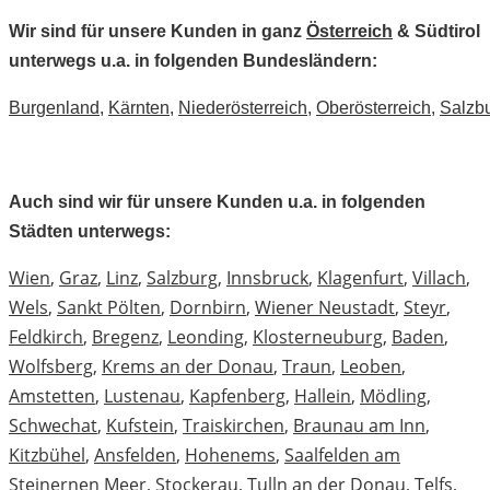
Wir sind für unsere Kunden in ganz
Österreich
& Südtirol
unterwegs u.a. in folgenden Bundesländern:
Burgenland
,
Kärnten
,
Niederösterreich
,
Oberösterreich
,
Salzb
Auch sind wir für unsere Kunden u.a. in folgenden
Städten unterwegs:
Wien
,
Graz
,
Linz
,
Salzburg
,
Innsbruck
,
Klagenfurt
,
Villach
,
Wels
,
Sankt Pölten
,
Dornbirn
,
Wiener Neustadt
,
Steyr
,
Feldkirch
,
Bregenz
,
Leonding
,
Klosterneuburg
,
Baden
,
Wolfsberg
,
Krems an der Donau
,
Traun
,
Leoben
,
Amstetten
,
Lustenau
,
Kapfenberg
,
Hallein
,
Mödling
,
Schwechat
,
Kufstein
,
Traiskirchen
,
Braunau am Inn
,
Kitzbühel
,
Ansfelden
,
Hohenems
,
Saalfelden am
Steinernen Meer
,
Stockerau
,
Tulln an der Donau
,
Telfs
,